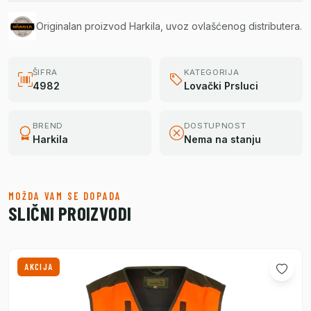
Originalan proizvod Harkila, uvoz ovlašćenog distributera.
ŠIFRA
KATEGORIJA
4982
Lovački Prsluci
BREND
DOSTUPNOST
Harkila
Nema na stanju
MOŽDA VAM SE DOPADA
SLIČNI PROIZVODI
AKCIJA