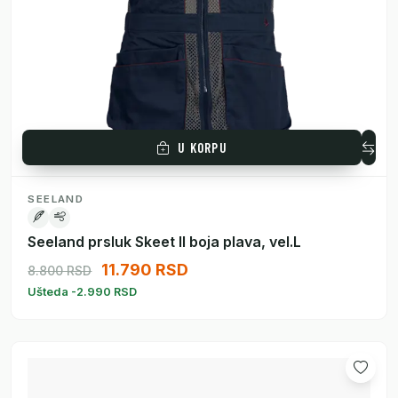
U KORPU
SEELAND
Seeland prsluk Skeet II boja plava, vel.L
11.790 RSD
8.800 RSD
Ušteda -2.990 RSD