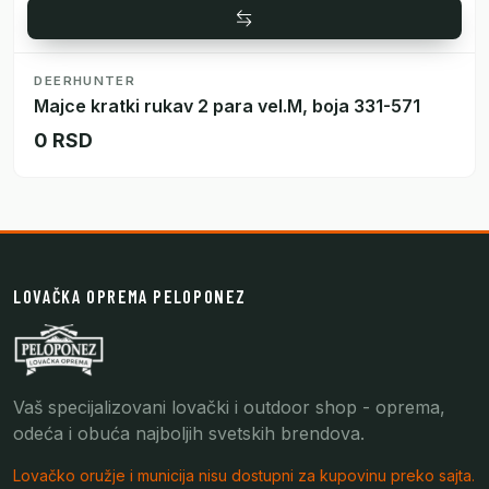
DEERHUNTER
Majce kratki rukav 2 para vel.M, boja 331-571
0 RSD
LOVAČKA OPREMA PELOPONEZ
Vaš specijalizovani lovački i outdoor shop - oprema,
odeća i obuća najboljih svetskih brendova.
Lovačko oružje i municija nisu dostupni za kupovinu preko sajta.