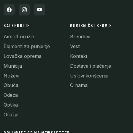
KATEGORIJE
KORISNIČKI SERVIS
Airsoft oružje
Brendovi
Elementi za punjenje
Vesti
Lovačka oprema
Kontakt
Municija
Dostava i plaćanje
Noževi
Uslovi korišćenja
Obuća
O nama
Odeća
Optika
Oružje
PRIJAVITE SE NA NEWSLETTER