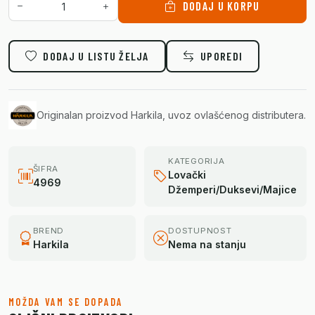
DODAJ U KORPU
DODAJ U LISTU ŽELJA
UPOREDI
Originalan proizvod Harkila, uvoz ovlašćenog distributera.
KATEGORIJA
ŠIFRA
Lovački
4969
Džemperi/Duksevi/Majice
BREND
DOSTUPNOST
Harkila
Nema na stanju
MOŽDA VAM SE DOPADA