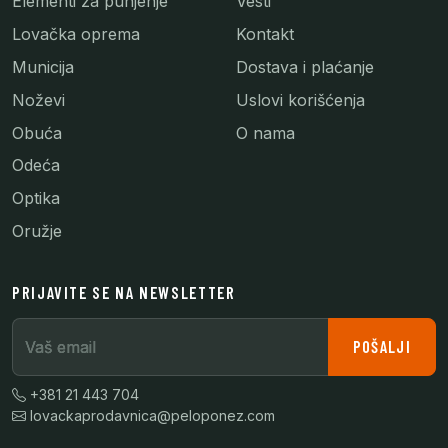
Elementi za punjenje
Vesti
Lovačka oprema
Kontakt
Municija
Dostava i plaćanje
Noževi
Uslovi korišćenja
Obuća
O nama
Odeća
Optika
Oružje
PRIJAVITE SE NA NEWSLETTER
Vaš email
POŠALJI
+381 21 443 704
lovackaprodavnica@peloponez.com