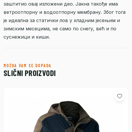
заштитио овај изложени део. Јакна такође има
ветроотпорну и водоотпорну мембрану. Због тога
је идеална за статички лов у хладним јесењим и
зимским месецима, не само по снегу, већ и по
суснежици и киши.
MOŽDA VAM SE DOPADA
SLIČNI PROIZVODI