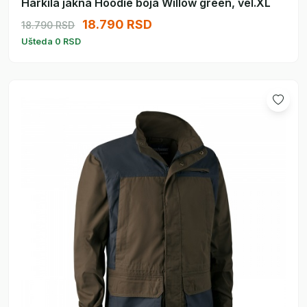
Harkila jakna Hoodie boja Willow green, vel.XL
18.790 RSD
18.790 RSD
Ušteda 0 RSD