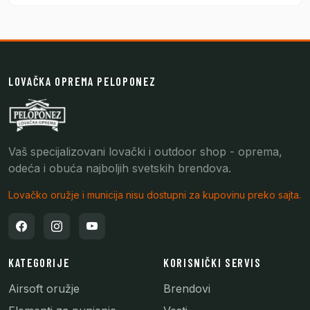
LOVAČKA OPREMA PELOPONEZ
Vaš specijalizovani lovački i outdoor shop - oprema,
odeća i obuća najboljih svetskih brendova.
Lovačko oružje i municija nisu dostupni za kupovinu preko sajta.
KATEGORIJE
KORISNIČKI SERVIS
Airsoft oružje
Brendovi