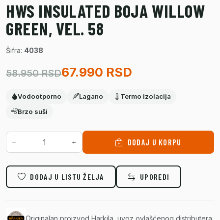
HWS INSULATED BOJA WILLOW
GREEN, VEL. 58
Šifra:
4038
67.990 RSD
58.950 RSD
Vodootporno
Lagano
Termo izolacija
Brzo suši
DODAJ U KORPU
DODAJ U LISTU ŽELJA
UPOREDI
Originalan proizvod Harkila, uvoz ovlašćenog distributera.