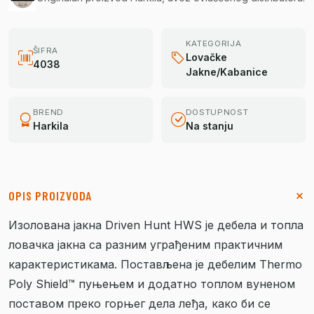
KATEGORIJA
ŠIFRA
Lovačke
4038
Jakne/Kabanice
BREND
DOSTUPNOST
Harkila
Na stanju
OPIS PROIZVODA
Изолована јакна Driven Hunt HWS је дебела и топла
ловачка јакна са разним уграђеним практичним
карактеристикама. Постављена је дебелим Thermo
Poly Shield™ пуњењем и додатно топлом вуненом
поставом преко горњег дела леђа, како би се