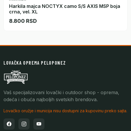
Harkila majca NOCTYX camo S/S AXIS MSP boja
crna, vel. XL
8.800 RSD
LOVAČKA OPREMA PELOPONEZ
Vaš specijalizovani lovački i outdoor shop - oprema,
odeća i obuća najboljih svetskih brendova.
Lovačko oružje i municija nisu dostupni za kupovinu preko sajta.