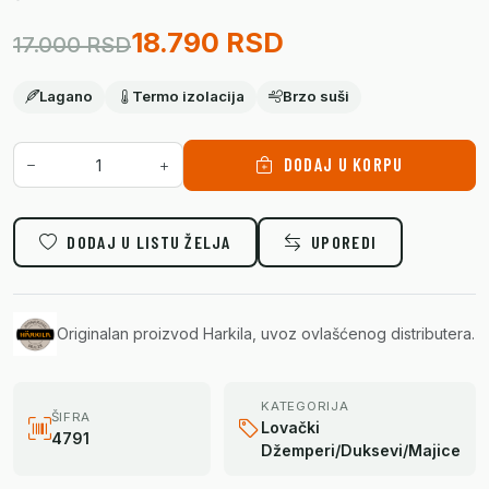
18.790 RSD
17.000 RSD
Lagano
Termo izolacija
Brzo suši
DODAJ U KORPU
DODAJ U LISTU ŽELJA
UPOREDI
Originalan proizvod Harkila, uvoz ovlašćenog distributera.
KATEGORIJA
ŠIFRA
Lovački
4791
Džemperi/Duksevi/Majice