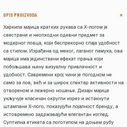
OPIS PROIZVODA
Харкила мајица кратких рукава са Х-логом је
свестрани и неопходни одевни предмет за
модерног ловца, који беспрекорно спаја удобност
са стилом. Израђена од меког, лаганог памука, ова
мајица има јединствени ефекат прања који
побољшава њену визуелну привлачност и
удобност. Савремени крој чини је погодном не
само за лов, већ и за широк спектар активности на
отвореном и лежерно ношење. Дизајн мајице
укључује класичан округли изрез и истакнути
штампани Х-лого, показујући лојалност бренду, а
истовремено задржавајући елегантан изглед.
Суптилна етикета са логотипом на доњем рубу