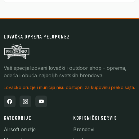
LOVAČKA OPREMA PELOPONEZ
Vaš specijalizovani lovački i outdoor shop - oprema,
odeća i obuća najboljih svetskih brendova.
Lovačko oružje i municija nisu dostupni za kupovinu preko sajta.
KATEGORIJE
KORISNIČKI SERVIS
Airsoft oružje
Brendovi