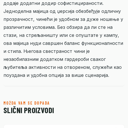
додаје додатни додир софистицираности.
Једноделна мајица од џерсија обезбеђује одличну
прозрачност, чинећи је удобном за дуже ношење у
различитим условима. Без обзира да ли сте на
стази, на стрељаништу или се опуштате у кампу,
ова мајица нуди савршен баланс функционалности
и стила. Његова свестраност чини је
незаобилазним додатком гардероби сваког
љубитеља активности на отвореном, служећи као
поуздана и удобна опција за више сценарија.
MOŽDA VAM SE DOPADA
SLIČNI PROIZVODI