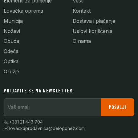
Elementi za punjenje
Vesti
Lovačka oprema
Kontakt
Municija
Dostava i plaćanje
Noževi
Uslovi korišćenja
Obuća
O nama
Odeća
Optika
Oružje
PRIJAVITE SE NA NEWSLETTER
Vaš email
POŠALJI
+381 21 443 704
lovackaprodavnica@peloponez.com