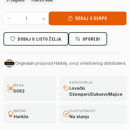
Lagano
Brzo suši
DODAJ U KORPU
DODAJ U LISTU ŽELJA
UPOREDI
Originalan proizvod Harkila, uvoz ovlašćenog distributera.
KATEGORIJA
ŠIFRA
Lovački
5062
Džemperi/Duksevi/Majice
BREND
DOSTUPNOST
Harkila
Na stanju