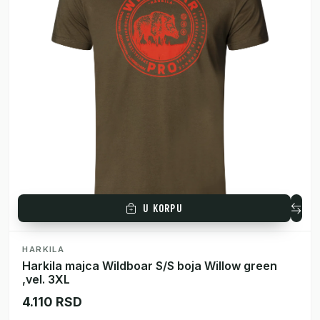
U KORPU
HARKILA
Harkila majca Wildboar S/S boja Willow green
,vel. 3XL
4.110 RSD